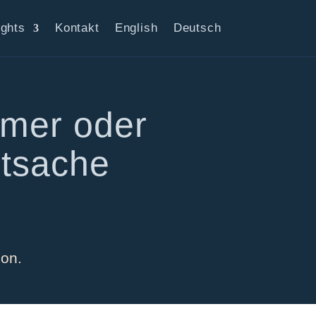
ights
Kontakt
English
Deutsch
imer oder
tsache
ion.