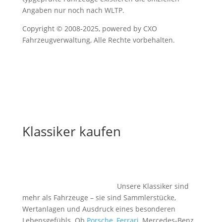
Angaben nur noch nach WLTP.
Copyright © 2008-2025, powered by CXO
Fahrzeugverwaltung, Alle Rechte vorbehalten.
Klassiker kaufen
Sportwagen, Klassiker, Oldtimer oder Traumauto
kaufen – für alle, die nicht einfach ein Auto, sondern
Geschichte besitzen wollen.
Unsere Klassiker sind
mehr als Fahrzeuge – sie sind Sammlerstücke,
Wertanlagen und Ausdruck eines besonderen
Lebensgefühls. Ob
Porsche
,
Ferrari
, Mercedes-Benz