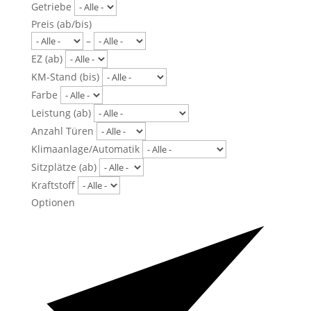
Getriebe
Preis (ab/bis)
–
EZ (ab)
KM-Stand (bis)
Farbe
Leistung (ab)
Anzahl Türen
Klimaanlage/Automatik
Sitzplätze (ab)
Kraftstoff
Optionen