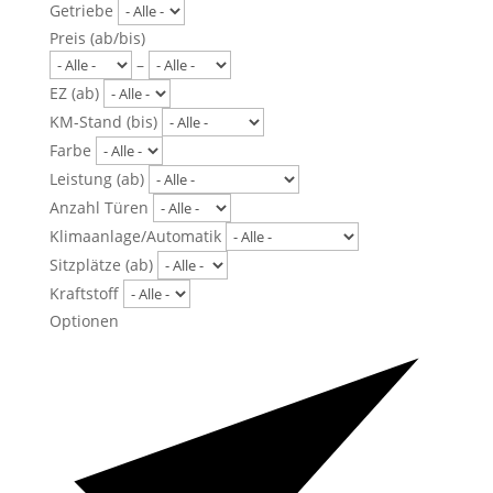
Getriebe
Preis (ab/bis)
–
EZ (ab)
KM-Stand (bis)
Farbe
Leistung (ab)
Anzahl Türen
Klimaanlage/Automatik
Sitzplätze (ab)
Kraftstoff
Optionen