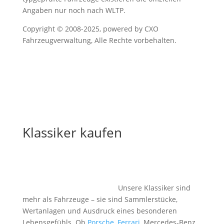
Angaben nur noch nach WLTP.
Copyright © 2008-2025, powered by CXO
Fahrzeugverwaltung, Alle Rechte vorbehalten.
Klassiker kaufen
Sportwagen, Klassiker, Oldtimer oder Traumauto
kaufen – für alle, die nicht einfach ein Auto, sondern
Geschichte besitzen wollen.
Unsere Klassiker sind
mehr als Fahrzeuge – sie sind Sammlerstücke,
Wertanlagen und Ausdruck eines besonderen
Lebensgefühls. Ob
Porsche
,
Ferrari
, Mercedes-Benz