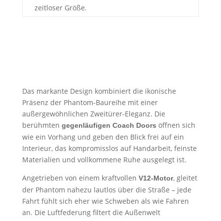
zeitloser Größe.
Der Rolls-Royce Phantom VII ist kein Fahrzeug im
klassischen Sinn – er ist ein
Statement absoluter
. Entwickelt für Menschen, die nicht
Souveränität
ankommen wollen, sondern
.
erscheinen
Das markante Design kombiniert die ikonische
Präsenz der Phantom-Baureihe mit einer
außergewöhnlichen Zweitürer-Eleganz. Die
berühmten
öffnen sich
gegenläufigen Coach Doors
wie ein Vorhang und geben den Blick frei auf ein
Interieur, das kompromisslos auf Handarbeit, feinste
Materialien und vollkommene Ruhe ausgelegt ist.
Angetrieben von einem kraftvollen
, gleitet
V12-Motor
der Phantom nahezu lautlos über die Straße – jede
Fahrt fühlt sich eher wie Schweben als wie Fahren
an. Die Luftfederung filtert die Außenwelt