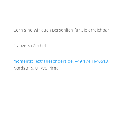
Gern sind wir auch persönlich für Sie erreichbar.
Franziska Zechel
moments@extrabesonders.de,
+49 174 1640513,
Nordstr. 9, 01796 Pirna
Lernen Sie unser Team kennen
Ihr Weg zu uns
Instagram